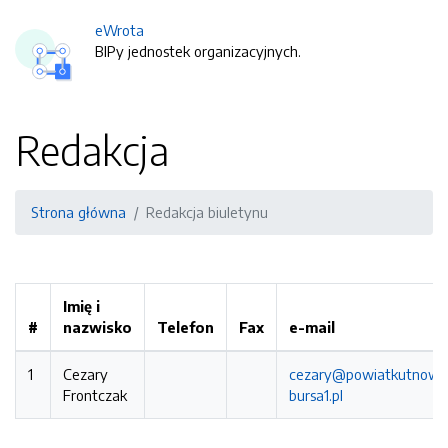
eWrota
BIPy jednostek organizacyjnych.
Redakcja
Strona główna
Redakcja biuletynu
Imię i
#
nazwisko
Telefon
Fax
e-mail
1
Cezary
cezary@powiatkutnowsk
Frontczak
bursa1.pl